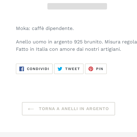
Inserimento
del
Moka: caffè dipendente.
prodotto
nel
Anello uomo in argento 925 brunito. Misura regola
carrello
Fatto in Italia con amore dai nostri artigiani.
CONDIVIDI
TWITTA
PINNA
CONDIVIDI
TWEET
PIN
SU
SU
SU
FACEBOOK
TWITTER
PINTEREST
TORNA A ANELLI IN ARGENTO